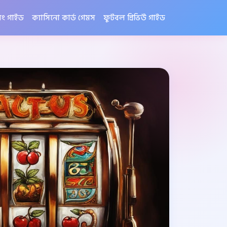
িং গাইড
ক্যাসিনো কার্ড গেমস
ফুটবল প্রিভিউ গাইড