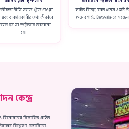
গোপনীয়তা দৃশ্যমান
ক্যাসিনো-স্টাইল বিনোদ
নীয়তা নীতি সহজে খুঁজে পাওয়া
লাইভ বিঙ্গো, কার্ড গেমস ও স্লট-স
় এবং ব্যবহারকারীর তথ্য কীভাবে
গেমের গাইড Betwala-তে সহজল
যবহার হয় তা স্পষ্টভাবে জানানো
হয়।
দন কেন্দ্র
 ও বিনোদনের বিস্তারিত গাইড
ুটবলের বিশ্লেষণ, ক্যাসিনো-