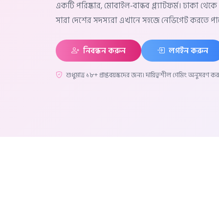
একটি পরিষ্কার, মোবাইল-বান্ধব প্ল্যাটফর্ম। ঢাকা থেকে
সারা দেশের সদস্যরা এখানে সহজে নেভিগেট করতে পা
নিবন্ধন করুন
লগইন করুন
শুধুমাত্র ১৮+ প্রাপ্তবয়স্কদের জন্য। দায়িত্বশীল গেমিং অনুসরণ ক