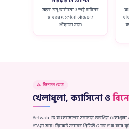
পরিষ্কার নেভিগেশন
সহজ মেনু কাঠামো ও স্পষ্ট বাটনের
গোপ
মাধ্যমে যেকোনো পেজে দ্রুত
যায
পৌঁছানো যায়।
ব্
বিনোদন কেন্দ্র
খেলাধুলা, ক্যাসিনো ও
বিনো
Betwala-তে বাংলাদেশের সবচেয়ে জনপ্রিয় খেলাধুলা
পাওয়া যায়। ক্রিকেট ম্যাচের প্রিভিউ থেকে শুরু করে ফ