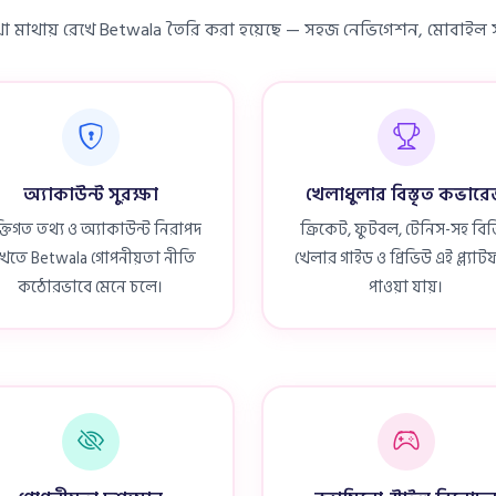
 মাথায় রেখে Betwala তৈরি করা হয়েছে — সহজ নেভিগেশন, মোবাইল সুব
অ্যাকাউন্ট সুরক্ষা
খেলাধুলার বিস্তৃত কভার
ক্তিগত তথ্য ও অ্যাকাউন্ট নিরাপদ
ক্রিকেট, ফুটবল, টেনিস-সহ বিভি
খতে Betwala গোপনীয়তা নীতি
খেলার গাইড ও প্রিভিউ এই প্ল্যাটফ
কঠোরভাবে মেনে চলে।
পাওয়া যায়।