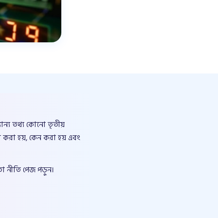
যান্য তথ্য কোনো তৃতীয়
হ করা হয়, কেন করা হয় এবং
া নীতি পেজ পড়ুন।