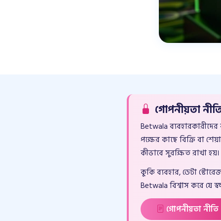
গোপনীয়তা নীত
Betwala ব্যবহারকারীদের ব্
পক্ষের কাছে বিক্রি বা শেয
কীভাবে সুরক্ষিত রাখা হয়।
কুকি ব্যবহার, ডেটা স্টোর
Betwala বিশ্বাস করে যে স্বচ
গোপনীয়তা নীতি 