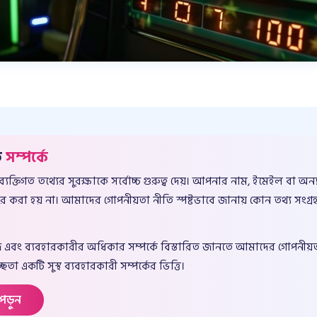
ি
সম্পর্কে
যক্তিগত তথ্যের সুরক্ষাকে সর্বোচ্চ গুরুত্ব দেয়। আপনার নাম, ইমেইল বা অন্
়ার করা হয় না। আমাদের গোপনীয়তা নীতি স্পষ্টভাবে জানায় কোন তথ্য সংগ্র
েজ এবং ব্যবহারকারীর অধিকার সম্পর্কে বিস্তারিত জানতে আমাদের গোপনীয়ত
্ছতা একটি সুস্থ ব্যবহারকারী সম্পর্কের ভিত্তি।
পড়ুন