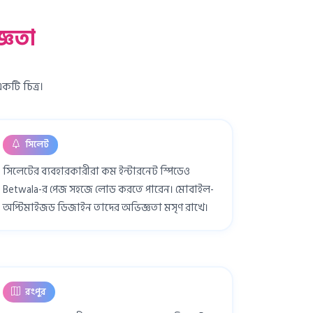
্ঞতা
টি চিত্র।
সিলেট
সিলেটের ব্যবহারকারীরা কম ইন্টারনেট স্পিডেও
Betwala-র পেজ সহজে লোড করতে পারেন। মোবাইল-
অপ্টিমাইজড ডিজাইন তাদের অভিজ্ঞতা মসৃণ রাখে।
রংপুর