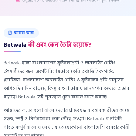
শুধুমাত্র ১৮+ প্রাপ্তবয়স্কদের জন্য। দায়িত্বশীল গেমিং অনুসরণ করুন।
আমরা কারা
Betwala
কী এবং কেন তৈরি হয়েছে?
Betwala হলো বাংলাদেশের ফুটবলপ্রেমী ও অনলাইন গেমিং
উৎসাহীদের জন্য একটি বিশেষভাবে তৈরি তথ্যভিত্তিক গাইড
প্ল্যাটফর্ম। বাংলাদেশে অনলাইন গেমিং ও ফুটবলের প্রতি মানুষের
আগ্রহ দিন দিন বাড়ছে, কিন্তু বাংলা ভাষায় মানসম্পন্ন তথ্যের অভাব
রয়েছে। Betwala সেই শূন্যস্থান পূরণ করতে কাজ করছে।
আমাদের লক্ষ্য হলো বাংলাদেশের প্রাপ্তবয়স্ক ব্যবহারকারীদের কাছে
সহজ, স্পষ্ট ও নির্ভরযোগ্য তথ্য পৌঁছে দেওয়া। Betwala-র প্রতিটি
গাইড সম্পূর্ণ বাংলায় লেখা, যাতে যেকোনো বাংলাদেশি ব্যবহারকারী
সহজেই বুঝতে পারেন।