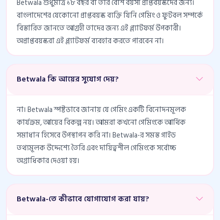
Betwala শুধুমাত্র ১৮ বছর বা তার বেশি বয়সী প্রাপ্তবয়স্কদের জন্য।
বাংলাদেশের যেকোনো প্রাপ্তবয়স্ক ব্যক্তি যিনি গেমিং ও ফুটবল সম্পর্কে
বিস্তারিত জানতে আগ্রহী তাদের জন্য এই প্ল্যাটফর্ম উপকারী।
অপ্রাপ্তবয়স্করা এই প্ল্যাটফর্ম ব্যবহার করতে পারবেন না।
Betwala কি আয়ের সুযোগ দেয়?
না। Betwala স্পষ্টভাবে জানায় যে গেমিং একটি বিনোদনমূলক
কার্যক্রম, আয়ের বিকল্প নয়। আমরা কখনো গেমিংকে আর্থিক
সমাধান হিসেবে উপস্থাপন করি না। Betwala-র সমস্ত গাইড
তথ্যমূলক উদ্দেশ্যে তৈরি এবং দায়িত্বশীল গেমিংকে সর্বোচ্চ
অগ্রাধিকার দেওয়া হয়।
Betwala-তে কীভাবে যোগাযোগ করা যায়?