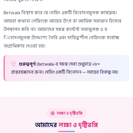
Betwala বিশ্বাস করে যে গেমিং একটি বিনোদনমূলক কার্যক্রম।
আমরা কখনো গেমিংকে আয়ের উৎস বা আর্থিক সমাধান হিসেবে
উপস্থাপন করি না। আমাদের সমস্ত কন্টেন্ট তথ্যমূলক ও ব
িনোদনমূলক উদ্দেশ্যে তৈরি এবং দায়িত্বশীল গেমিংকে সর্বোচ্চ
অগ্রাধিকার দেওয়া হয়।
গুরুত্বপূর্ণ:
Betwala-র সমস্ত সেবা শুধুমাত্র ১৮+
প্রাপ্তবয়স্কদের জন্য। গেমিং একটি বিনোদন — আয়ের বিকল্প নয়।
লক্ষ্য ও দৃষ্টিভঙ্গি
আমাদের
লক্ষ্য ও দৃষ্টিভঙ্গি