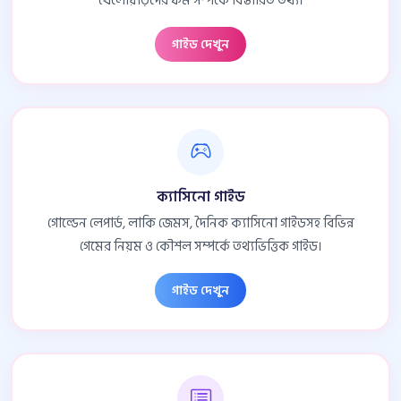
খেলোয়াড়দের ফর্ম সম্পর্কে বিস্তারিত তথ্য।
গাইড দেখুন
ক্যাসিনো গাইড
গোল্ডেন লেপার্ড, লাকি জেমস, দৈনিক ক্যাসিনো গাইডসহ বিভিন্ন
গেমের নিয়ম ও কৌশল সম্পর্কে তথ্যভিত্তিক গাইড।
গাইড দেখুন