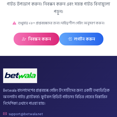
গাইড উপভোগ করুন। নিবন্ধন করুন এবং সমস্ত গাইড বিনামূল্যে
পড়ুন।
শুধুমাত্র ১৮+ প্রাপ্তবয়স্কদের জন্য। দায়িত্বশীল গেমিং অনুসরণ করুন।
নিবন্ধন করুন
লগইন করুন
Betwala বাংলাদেশের প্রাপ্তবয়স্ক গেমিং উৎসাহীদের জন্য একটি তথ্যভিত্তিক
অনলাইন গাইড প্ল্যাটফর্ম। ফুটবল প্রিভিউ গাইডসহ বিভিন্ন গেমের বিস্তারিত
নির্দেশিকা এখানে পাওয়া যায়।
support@betwala.net