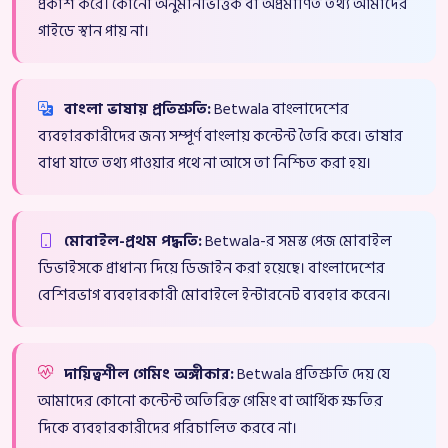
প্রকাশ করে। কোনো অনুমানভিত্তিক বা অপ্রমাণিত তথ্য আমাদের
গাইডে স্থান পায় না।
বাংলা ভাষায় প্রতিশ্রুতি:
Betwala বাংলাদেশের
ব্যবহারকারীদের জন্য সম্পূর্ণ বাংলায় কন্টেন্ট তৈরি করে। ভাষার
বাধা যাতে তথ্য পাওয়ার পথে না আসে তা নিশ্চিত করা হয়।
মোবাইল-প্রথম পদ্ধতি:
Betwala-র সমস্ত পেজ মোবাইল
ডিভাইসকে প্রাধান্য দিয়ে ডিজাইন করা হয়েছে। বাংলাদেশের
বেশিরভাগ ব্যবহারকারী মোবাইলে ইন্টারনেট ব্যবহার করেন।
দায়িত্বশীল গেমিং অঙ্গীকার:
Betwala প্রতিশ্রুতি দেয় যে
আমাদের কোনো কন্টেন্ট অতিরিক্ত গেমিং বা আর্থিক ক্ষতির
দিকে ব্যবহারকারীদের পরিচালিত করবে না।