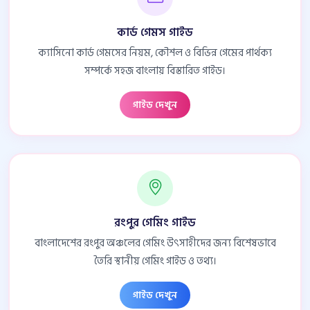
কার্ড গেমস গাইড
ক্যাসিনো কার্ড গেমসের নিয়ম, কৌশল ও বিভিন্ন গেমের পার্থক্য
সম্পর্কে সহজ বাংলায় বিস্তারিত গাইড।
গাইড দেখুন
রংপুর গেমিং গাইড
বাংলাদেশের রংপুর অঞ্চলের গেমিং উৎসাহীদের জন্য বিশেষভাবে
তৈরি স্থানীয় গেমিং গাইড ও তথ্য।
গাইড দেখুন